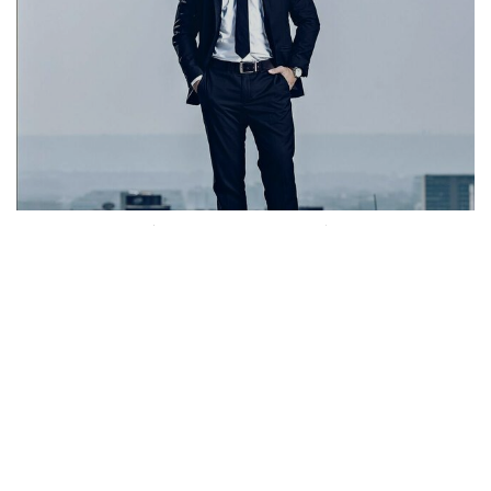
Ensaio Corporativo - Meliá hotel, Setor hoteleiro sul - Brasília - DF