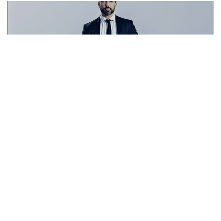
Ensaio Corporativo - Meliá hotel, Setor hoteleiro sul - Brasília - DF