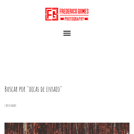
menu
Buscar por
"dicas de ensaio"
2
Resultados