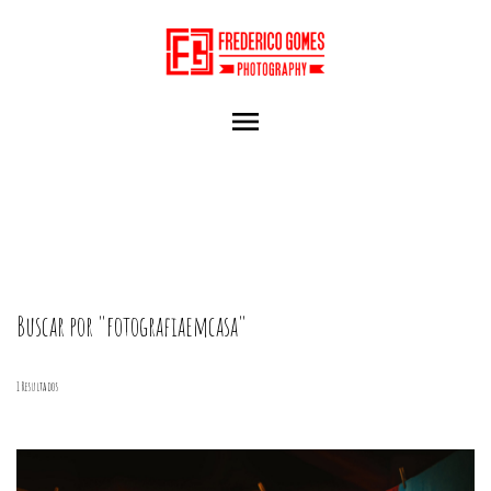
menu
Buscar por
"fotografiaemcasa"
1
Resultados