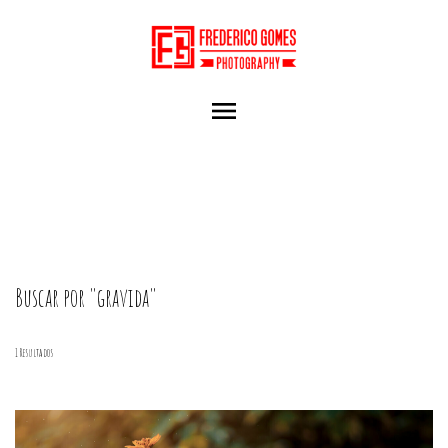
menu
Buscar por
"gravida"
1
Resultados