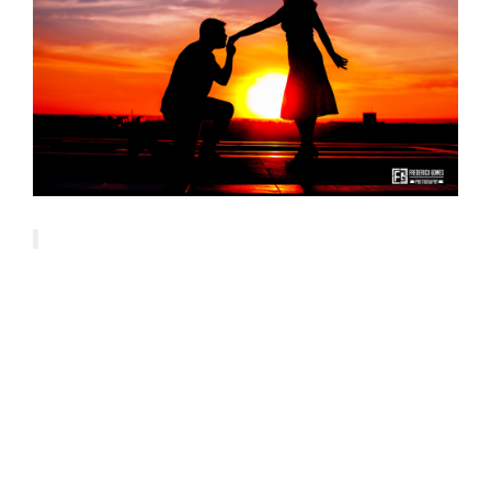
Padrão Hotel Meliá
O Meliá conta com uma localização
privilegiada, na Asa Sul, e une serviços
exclusivos à conveniência: parte do
Centro Empresarial Brasil 21, O Hotel
Meliá Brasil 21, em sua torre principal, e
destaca-se pela qualidade das