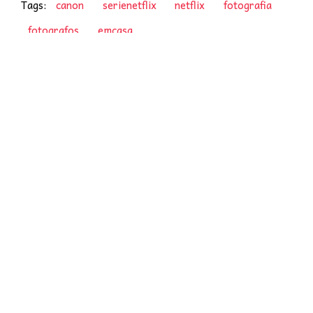
Tags:
canon
serienetflix
netflix
fotografia
fotografos
emcasa
Posts Relacionados